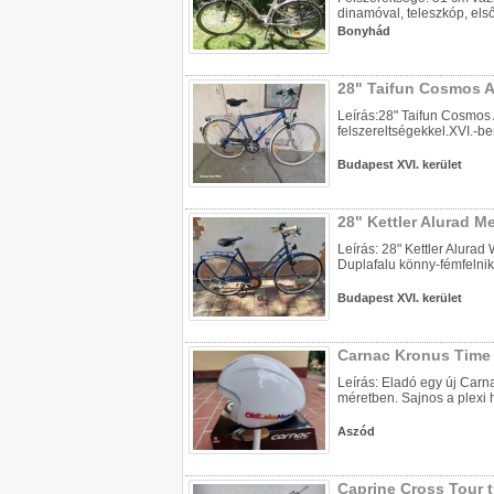
dinamóval, teleszkóp, első
Bonyhád
28" Taifun Cosmos A
Leírás:28" Taifun Cosmos
felszereltségekkel.XVI.-be
Budapest XVI. kerület
28" Kettler Alurad M
Leírás: 28" Kettler Alura
Duplafalu könny-fémfelnik,
Budapest XVI. kerület
Carnac Kronus Time 
Leírás: Eladó egy új Carn
méretben. Sajnos a plexi h
Aszód
Caprine Cross Tour 