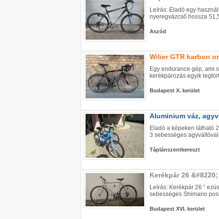
Leírás: Eladó egy használ
nyeregvázcső hossza 51,5 
Aszód
Wilier GTR karbon o
Egy endurance gép, ami spr
kerékpározás egyik legtör
Budapest X. kerület
Aluminium váz, agyvá
Eladó a képeken látható 2
3 sebességes agyváltóval,
Táplánszentkereszt
Kerékpár 26 &#8220;
Leírás: Kerékpár 26 “ ezüs
sebességes Shimano positro
Budapest XVI. kerület