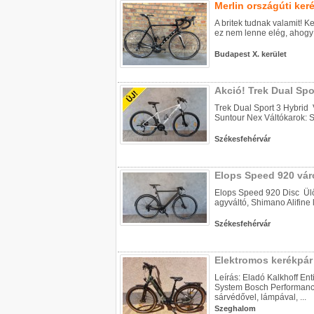
Merlin országúti ker
A britek tudnak valamit! 
ez nem lenne elég, ahogy 
Budapest X. kerület
Akció! Trek Dual Spor
Trek Dual Sport 3 Hybrid 
Suntour Nex Váltókarok: 
Székesfehérvár
Elops Speed 920 váro
Elops Speed 920 Disc Ülőc
agyváltó, Shimano Alifine 
Székesfehérvár
Elektromos kerékpár
Leírás: Eladó Kalkhoff En
System Bosch Performance
sárvédővel, lámpával, ...
Szeghalom