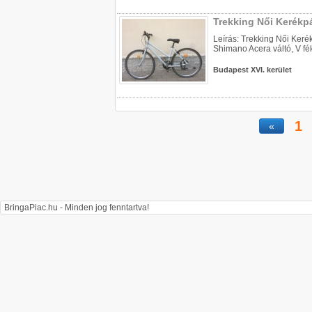
Trekking Női Kerékp
Leírás: Trekking Női Ker
Shimano Acera váltó, V fékek
Budapest XVI. kerület
1
«
BringaPiac.hu - Minden jog fenntartva!