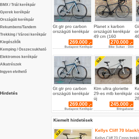
BMX / Triál kerékpár
Gyerek kerékpár
Országúti kerékpár
Gt gtr pro carbon
Planet x karbon
Gi
Rekumbens/Tandem
országúti kerékpár
országúti kerékpár
or
Trekking / Városi kerékpár
49 cm (160
4
269.000 ,-
270.000 ,-
Kiegészítők
Budapest Kerékpár
Bike Sultan - Dóri
Kemping / Összecsukható
Elektromos kerékpár
Alkatrészek
Ingyen elvihető
Gt gtr pro carbon
Ktm ultra gloriette
Ke
Hirdetés
országúti kerékpár
29-es mtb kerékpár
cs
új
28
269.000 ,-
245.000 ,-
Budapest Kerékpár
Bringabarat
Kiemelt hirdetések
Kellys Cliff 70 black
Kellys Cliff 70 Cross tre