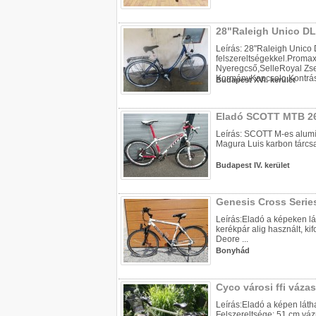
28"Raleigh Unico DL
Leírás: 28"Raleigh Unico
felszereltségekkel.Proma
Nyeregcső,SelleRoyal Zse
KormányKapcsolo,Kontrás.
Budapest XVI. kerület
Eladó SCOTT MTB 2
Leírás: SCOTT M-es alumí
Magura Luis karbon tárcsa
Budapest IV. kerület
Genesis Cross Series
Leírás:Eladó a képeken lá
kerékpár alig használt, ki
Deore ...
Bonyhád
Cyco városi ffi váza
Leírás:Eladó a képen láth
Felszereltsége: 51 cm vázm