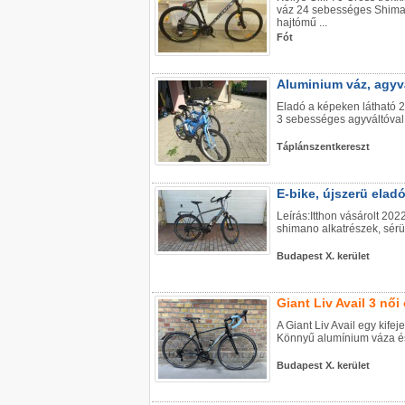
váz 24 sebességes Shiman
hajtómű ...
Raleigh sp comp
Orbea Wild
Ú
Fót
országúti ( 57cm
Performance Line
62
karbon)
CX/Fox Factory Ka
a
319.990 ,-
428.000 ,-
Aluminium váz, agyvá
Johnnybiker
Budapest Kerékpár
Eladó a képeken látható 2
3 sebességes agyváltóval,
Táplánszentkereszt
E-bike, újszerü elad
Leírás:Itthon vásárolt 202
shimano alkatrészek, sérü
Budapest X. kerület
Giant Liv Avail 3 nő
A Giant Liv Avail egy kife
Könnyű alumínium váza és 
Budapest X. kerület