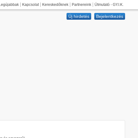
Legújabbak
Kapcsolat
Kereskedőknek
Partnereink
Útmutató - GY.I.K.
Új hirdetés
Bejelentkezés