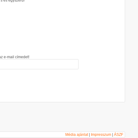
rs és egyszerű!
az e-mail címedet!
Média ajánlat
|
Impresszum
|
ÁSZF