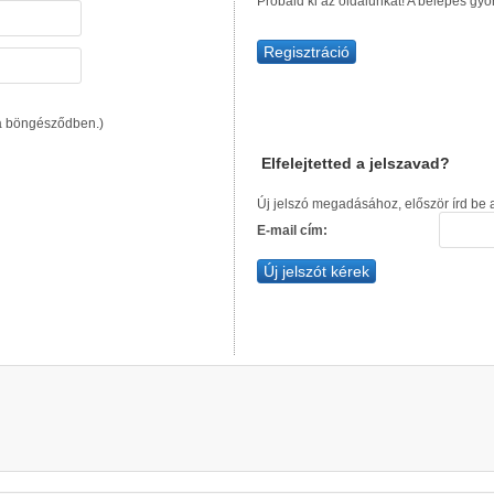
Próbáld ki az oldalunkat! A belépés gyo
Regisztráció
 a böngésződben.)
Elfelejtetted a jelszavad?
Új jelszó megadásához, először írd be 
E-mail cím: