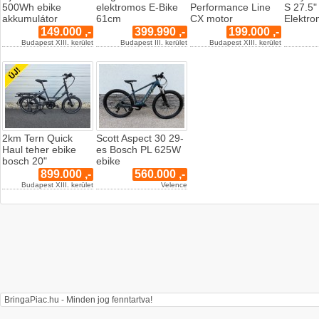
500Wh ebike
elektromos E-Bike
Performance Line
S 27.5
akkumulátor
61cm
CX motor
Elektr
149.000 ,-
399.990 ,-
199.000 ,-
Budapest XIII. kerület
Budapest III. kerület
Budapest XIII. kerület
2km Tern Quick
Scott Aspect 30 29-
Haul teher ebike
es Bosch PL 625W
bosch 20"
ebike
899.000 ,-
560.000 ,-
Budapest XIII. kerület
Velence
BringaPiac.hu - Minden jog fenntartva!