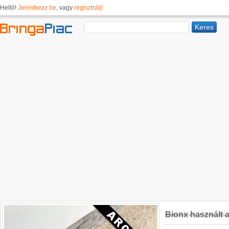
Helló!
Jelentkezz be
, vagy
regisztrálj!
Bionx használt a