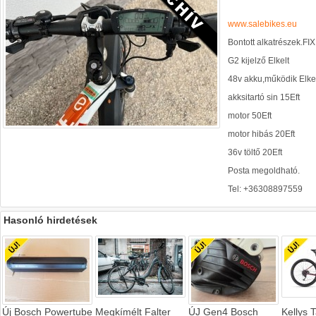
www.salebikes.eu
Bontott alkatrészek.FIX
G2 kijelző Elkelt
48v akku,működik Elkel
akksitartó sin 15Eft
motor 50Eft
motor hibás 20Eft
36v töltő 20Eft
Posta megoldható.
Tel: +36308897559
Hasonló hirdetések
Új Bosch Powertube
Megkímélt Falter
ÚJ Gen4 Bosch
Kellys 