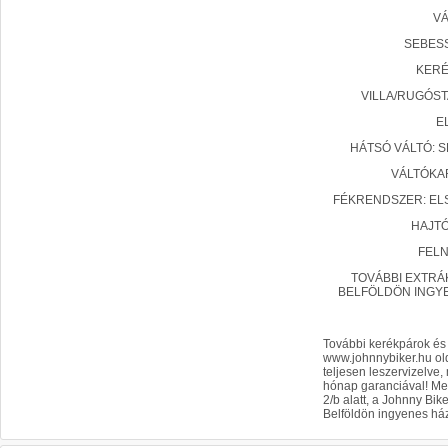
VÁ
SEBESS
KERÉ
VILLA/RUGÓST
E
HÁTSÓ VÁLTÓ: 
VÁLTÓKA
FÉKRENDSZER: ELS
HAJTÓ
FELN
TOVÁBBI EXTRÁ
BELFÖLDÖN INGYE
További kerékpárok és 
www.johnnybiker.hu old
teljesen leszervizelve
hónap garanciával! Me
2/b alatt, a Johnny Bik
Belföldön ingyenes ház