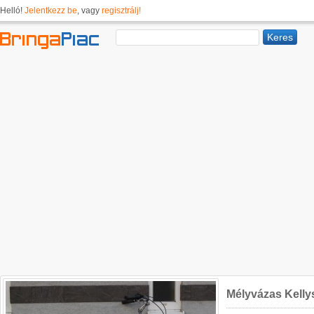
Helló!
Jelentkezz be
, vagy
regisztrálj!
Mélyvázas Kellys