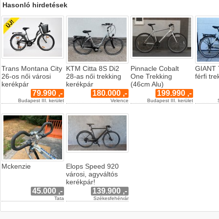
Hasonló hirdetések
Trans Montana City
KTM Citta 8S Di2
Pinnacle Cobalt
GIANT 
26-os női városi
28-as női trekking
One Trekking
férfi tr
kerékpár
kerékpár
(46cm Alu)
79.990 ,-
180.000 ,-
199.990 ,-
Budapest III. kerület
Velence
Budapest III. kerület
Mckenzie
Elops Speed 920
városi, agyváltós
kerékpár!
45.000 ,-
139.900 ,-
Tata
Székesfehérvár