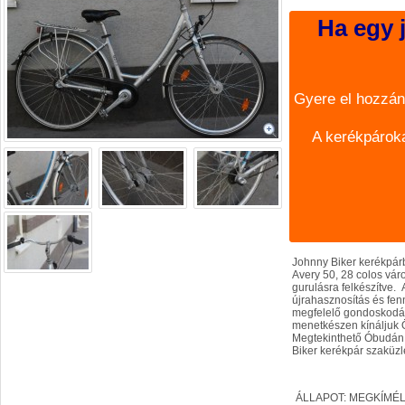
Ha egy j
Gyere el hozzán
A kerékpároka
Johnny Biker kerékpárb
Avery 50, 28 colos vár
gurulásra felkészítve. 
újrahasznosítás és fen
megfelelő gondoskodás,
menetkészen kínáljuk 
Megtekinthető Óbudán a
Biker kerékpár szaküzl
ÁLLAPOT: MEGKÍMÉL