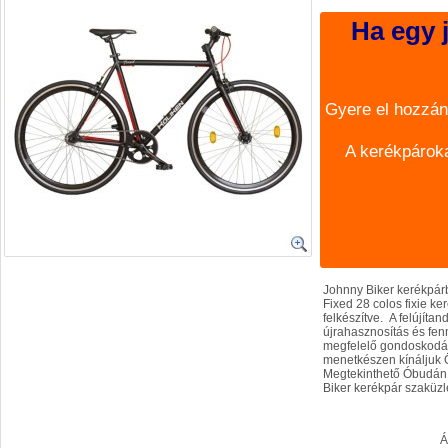
Ha egy j
Gyere el hozzán
A kerékpároka
Johnny Biker kerékpárb
Fixed 28 colos fixie ke
felkészítve. A felújíta
újrahasznosítás és fen
megfelelő gondoskodás,
menetkészen kínáljuk 
Megtekinthető Óbudán a
Biker kerékpár szaküzl
Á