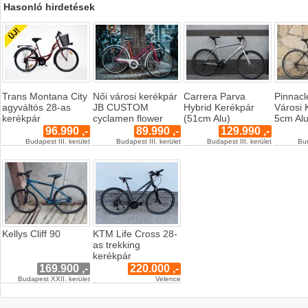
Hasonló hirdetések
Trans Montana City
Női városi kerékpár
Carrera Parva
Pinnac
agyváltós 28-as
JB CUSTOM
Hybrid Kerékpár
Városi 
kerékpár
cyclamen flower
(51cm Alu)
5cm Al
96.990 ,-
89.990 ,-
129.990 ,-
Budapest III. kerület
Budapest III. kerület
Budapest III. kerület
Bud
Kellys Cliff 90
KTM Life Cross 28-
as trekking
kerékpár
169.900 ,-
220.000 ,-
Budapest XXII. kerület
Velence