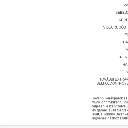
VÁ
SEBESS
KERÉ
VILLA/RUGÓST
E
HÁ
V
FÉKREND
HA
FELN
TOVÁBBI EXTRÁK
BELFÖLDÖN INGYE
További kerékpárok és 
www.johnnybiker.hu old
teljesen leszervizelve
év garanciával! Megtek
alatt, a Johnny Biker 
ingyenes házhoz szállí