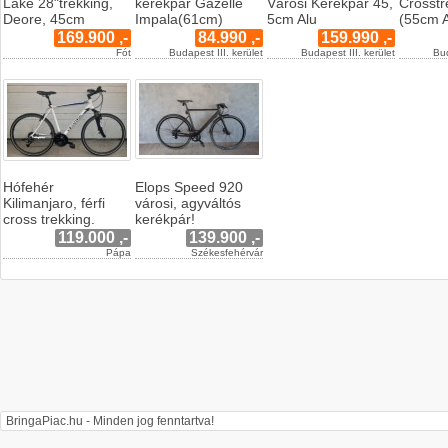
Lake 28"trekking,
kerékpár Gazelle
Városi Kerékpár 45,
Crosstr
Deore, 45cm
Impala(61cm)
5cm Alu
(55cm A
169.900 ,-
84.990 ,-
159.990 ,-
Fót
Budapest III. kerület
Budapest III. kerület
Bud
Hófehér
Elops Speed 920
Kilimanjaro, férfi
városi, agyváltós
cross trekking.
kerékpár!
119.000 ,-
139.900 ,-
Pápa
Székesfehérvár
BringaPiac.hu - Minden jog fenntartva!