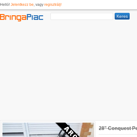
Helló!
Jelentkezz be
, vagy
regisztrálj!
28" Conquest P