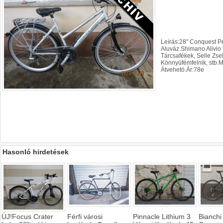
Leírás:28" Conquest P
Aluváz.Shimano Alivio
Tárcsafékek, Selle Zse
Könnyüfémfelnik, stb.
Átvehetö.Ár:78e
Hasonló hirdetések
ÚJ!Focus Crater
Férfi városi
Pinnacle Lithium 3
Bianchi