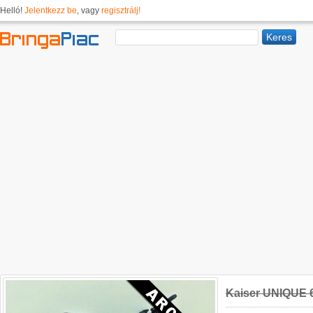
Helló!
Jelentkezz be
, vagy
regisztrálj!
Kaiser UNIQUE 