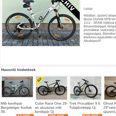
Leírás:
Hibátlan, újszerű áll
típusú Osztrák MTB ke
1x12 - SRAM Váltóval K
felszereltséggel, lámpá
prizmákkal, vadonatúj
magasságra. Bármikor 
telefonos egyeztetés u
Alkuképes!!!
Hasonló hirdetések
Mtb kerékpár
Cube Race One 29-
Trek Procaliber 9.6
Ghost 
Bergsteiger Kodiak
es aluvázas mtb
Tulajdonképp Új
29"ném
X6
kerékpár Új
újszerű