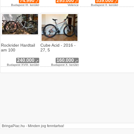
74.990 ,-
295.000 ,-
539.000 ,-
Budapest III. kerület
Velence
Budapest II. kerület
Rockrider Hardtail
Cube Acid - 2016 -
am 100
27, 5
240.000 ,-
160.000 ,-
Budapest XVIII. kerület
Budapest X. kerület
BringaPiac.hu - Minden jog fenntartva!