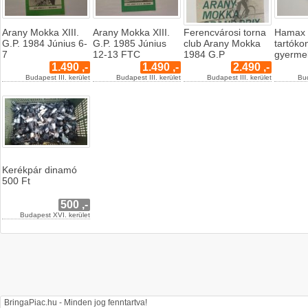
Arany Mokka XIII.
Arany Mokka XIII.
Ferencvárosi torna
Hamax 
G.P. 1984 Június 6-
G.P. 1985 Június
club Arany Mokka
tartóko
7
12-13 FTC
1984 G.P
gyerme
1.490 ,-
1.490 ,-
2.490 ,-
Budapest III. kerület
Budapest III. kerület
Budapest III. kerület
Bud
Kerékpár dinamó
500 Ft
500 ,-
Budapest XVI. kerület
BringaPiac.hu - Minden jog fenntartva!