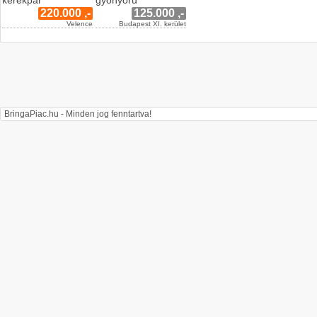
kerékpár
gyönyörű
220.000 ,-
125.000 ,-
Velence
Budapest XI. kerület
BringaPiac.hu - Minden jog fenntartva!