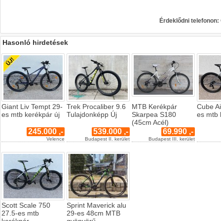
Érdeklődni telefonon
Hasonló hirdetések
Giant Liv Tempt 29-
Trek Procaliber 9.6
MTB Kerékpár
Cube A
es mtb kerékpár új
Tulajdonképp Új
Skarpea S180
es mtb 
(45cm Acél)
245.000 ,-
539.000 ,-
69.990 ,-
Velence
Budapest II. kerület
Budapest III. kerület
Scott Scale 750
Sprint Maverick alu
27.5-es mtb
29-es 48cm MTB