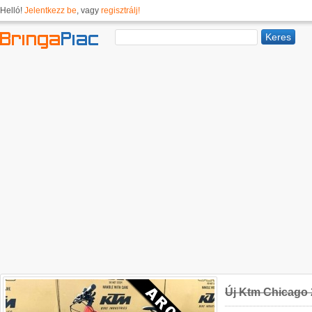
Helló!
Jelentkezz be
, vagy
regisztrálj!
Új Ktm Chicago 