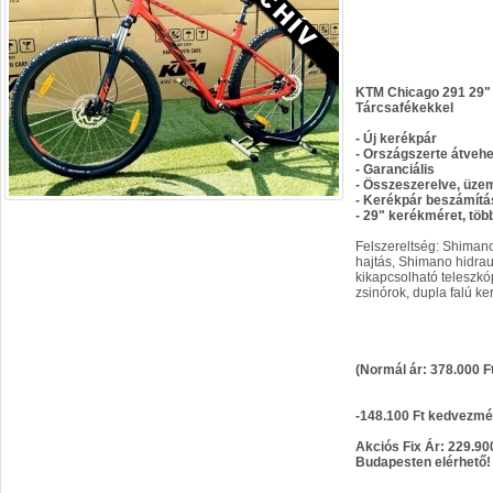
KTM Chicago 291 29" 
Tárcsafékekkel
- Új kerékpár
- Országszerte átveh
- Garanciális
- Összeszerelve, üze
- Kerékpár beszámítá
- 29" kerékméret, tö
Felszereltség: Shiman
hajtás, Shimano hidrau
kikapcsolható teleszkóp,
zsinórok, dupla falú ke
(Normál ár: 378.000 F
-148.100 Ft kedvezm
Akciós Fix Ár: 229.90
Budapesten elérhető!