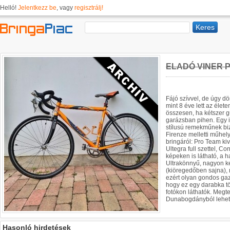
Helló!
Jelentkezz be
, vagy
regisztrálj!
ELADÓ VINER 
Fájó szívvel, de úgy d
mint 8 éve lett az élet
összesen, ha kétszer g
garázsban pihen. Egy 
stílusú remekműnek bi
Firenze melletti műhel
bringáról: Pro Team kiv
Ultegra full szettel, Co
képeken is látható, a 
Ultrakönnyű, nagyon k
(kiöregedőben sajna),
ezért olyan gondos gazd
hogy ez egy darabka tö
fotókon láthatók. Megte
Dunabogdányból le
Hasonló hirdetések