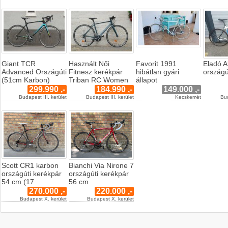
Giant TCR
Használt Női
Favorit 1991
Eladó A
Advanced Országúti
Fitnesz kerékpár
hibátlan gyári
országú
(51cm Karbon)
Triban RC Women
állapot
299.990 ,-
184.990 ,-
149.000 ,-
Budapest III. kerület
Budapest III. kerület
Kecskemét
Bud
Scott CR1 karbon
Bianchi Via Nirone 7
országúti kerékpár
országúti kerékpár
54 cm (17
56 cm
270.000 ,-
220.000 ,-
Budapest X. kerület
Budapest X. kerület