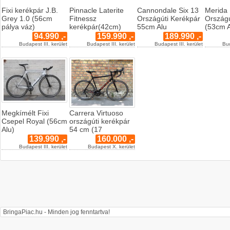
Fixi kerékpár J.B.
Pinnacle Laterite
Cannondale Six 13
Merida
Grey 1.0 (56cm
Fitnessz
Országúti Kerékpár
Országú
pálya váz)
kerékpár(42cm)
55cm Alu
(53cm A
94.990 ,-
159.990 ,-
189.990 ,-
Budapest III. kerület
Budapest III. kerület
Budapest III. kerület
Bud
Megkímélt Fixi
Carrera Virtuoso
Csepel Royal (56cm
országúti kerékpár
Alu)
54 cm (17
139.990 ,-
160.000 ,-
Budapest III. kerület
Budapest X. kerület
BringaPiac.hu - Minden jog fenntartva!