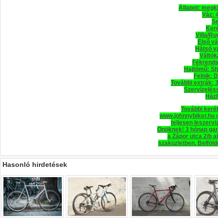
Állapot: megk
Váz: 
Se
Ker
Villa/Ru
Első vá
Hátsó v
Váltók
Fékrends
Hajtómű: S
Felnik: 
További extrák: 
Szervízeléss
Házh
További keré
www.johnnybiker.hu o
teljesen leszerv
Önöknek! 3 hónap gar
a Zápor utca 2/b a
szaküzletben. Belföld
Hasonló hirdetések