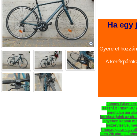
Ha egy j
Gyere el hozzán
A kerékpároka
Johnny Biker keré
Használt Triban RC 
gondtalan gurulás
kerékpárjaink az újr
jegyében kaptak me
leszervizelve, me
3 hónap garanciával
utca 2/b alatt, a Jo