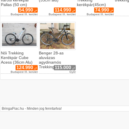
városi kerékpár
(53cm alu)
Trekking
trekkin
Pallas (50 cm)
kerékpár(45cm)
54.990 ,-
114.990 ,-
74.990 ,-
Budapest III. kerület
Budapest III. kerület
Budapest III. kerület
Női Trekking
Benger 28-as
Kerékpár Cube
aluvázas
Acess (36cm Alu)
agydinamós
Trekking
124.990 ,-
115.000 ,-
Budapest III. kerület
Győr
BringaPiac.hu - Minden jog fenntartva!