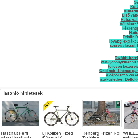
Se
Ker
Villa/Ru
Első vál
Hátsó vál
Váltókar:
Fékrends
Hajt
Felnik: 
További extrák: 
szervízeléssel,
További keré
www.johnnybiker.hu o
teljesen leszerv
Önöknek! 1 hónap gar
a Zápor utca 2/b a
szaküzletben. Belföld
Hasonló hirdetések
Használt Férfi
Új Koliken Fixed
Rehberg Frizeit Női
WHEELE