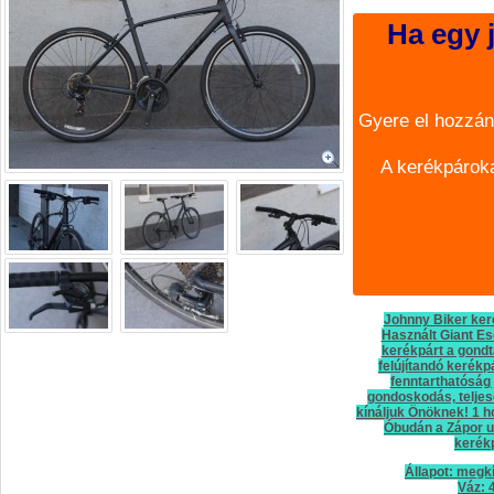
Ha egy j
Gyere el hozzán
A kerékpároka
Johnny Biker keré
Használt Giant Es
kerékpárt a gondt
felújítandó kerékp
fenntarthatóság
gondoskodás, teljes
kínáljuk Önöknek! 1 h
Óbudán a Zápor ut
kerék
Állapot: megk
Váz: 