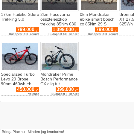
17km Haibike Sduro
2km Husqvarna
0km Mondraker
Brennab
Trekking 5.0
összteleszkóp
ebike smart bosch
XT 27.
trekking 85Nm 630
cx 85Nm 29 S
625Wh 
799.000 ,-
1.099.000 ,-
799.000 ,-
Budapest XIII. kerület
Budapest XIII. kerület
Budapest XIII. kerület
Specialized Turbo
Mondraker Prime
Levo 29 Brose
Bosch Performance
90nm 460wh eb
CX alig fut
450.000 ,-
399.000 ,-
Velence
Budapest II. kerület
BringaPiac.hu - Minden jog fenntartva!