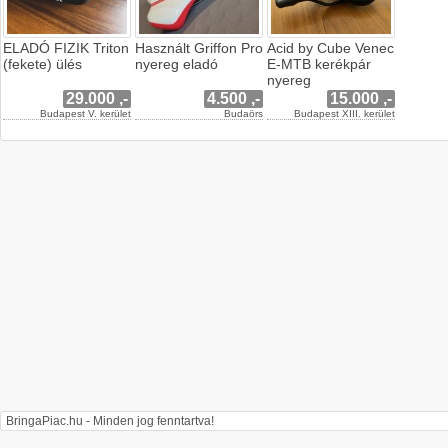
ELADÓ FIZIK Triton
Használt Griffon Pro
Acid by Cube Venec
(fekete) ülés
nyereg eladó
E-MTB kerékpár
nyereg
29.000 ,-
4.500 ,-
15.000 ,-
Budapest V. kerület
Budaörs
Budapest XIII. kerület
BringaPiac.hu - Minden jog fenntartva!