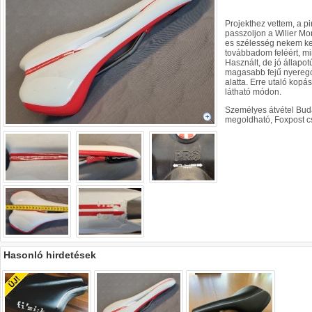
Projekthez vettem, a pi
passzoljon a Wilier M
es szélesség nekem ke
továbbadom feléért, mi
Használt, de jó állapotú
magasabb fejű nyeregc
alatta. Erre utaló kop
látható módon.
Személyes átvétel Bud
megoldható, Foxpost c
Hasonló hirdetések