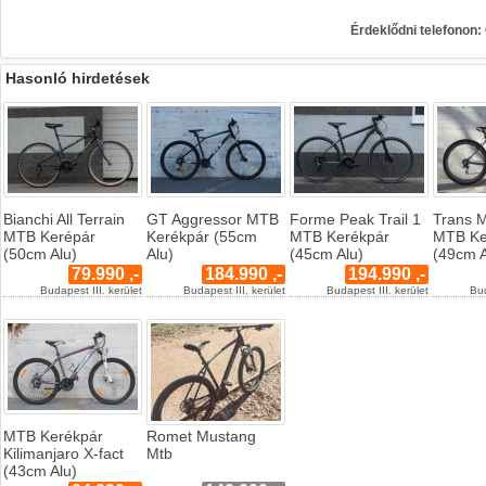
Érdeklődni telefonon
Hasonló hirdetések
Bianchi All Terrain
GT Aggressor MTB
Forme Peak Trail 1
Trans 
MTB Kerépár
Kerékpár (55cm
MTB Kerékpár
MTB Ke
(50cm Alu)
Alu)
(45cm Alu)
(49cm A
79.990 ,-
184.990 ,-
194.990 ,-
Budapest III. kerület
Budapest III. kerület
Budapest III. kerület
Bud
MTB Kerékpár
Romet Mustang
Kilimanjaro X-fact
Mtb
(43cm Alu)