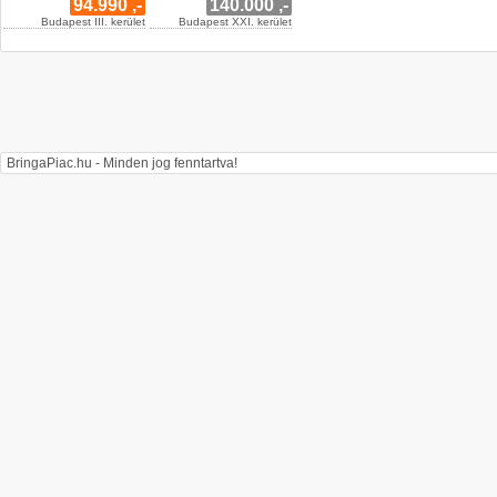
94.990 ,-
140.000 ,-
Budapest III. kerület
Budapest XXI. kerület
BringaPiac.hu - Minden jog fenntartva!