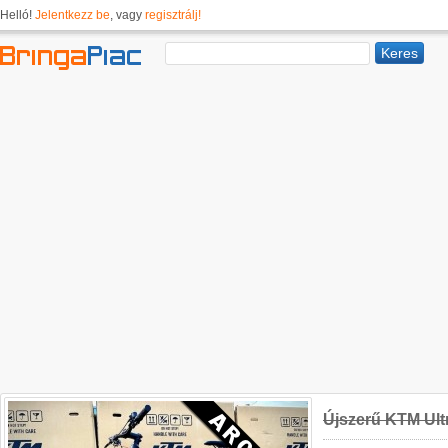
Helló!
Jelentkezz be
, vagy
regisztrálj!
Újszerű KTM Ult