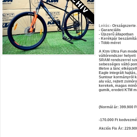
Leírás:
- Országszerte
- Garanciális
- Újszerű állapotban
- Kerékpár beszámítá
- Több méret
A Ktm Ultra Fun mode
váltórendszer helyett
SRAM rendszerrel sze
sebességes váltó ponto
illetve a lánc elképz
Eagle integrált hajtás
Suntour kormányról ka
alu váz, rejtett zsinór
kerekek, magas minő
gumik, eredeti KTM ma
(Normál ár: 399.900 F
-170.000 Ft kedvezm
Akciós Fix Ár: 229.90