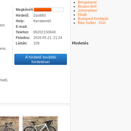
Bringabarat
Bicajos Bolt
Megkímélt
Johnnybiker
Ebajk
Hirdető:
Zsolti85
Budapest Kerékpár
Hely:
Kecskemét
Bike Sultan - Dóri
sor,
E-mail:
Telefon:
06202150640
Feladva:
2026.05.21. 21:24
Hirdetés
Látták:
109
ess,
A hirdető további
hirdetései
hető,