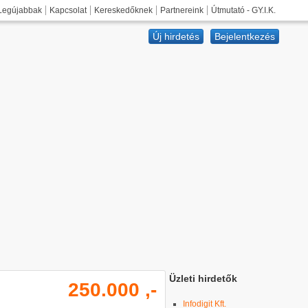
Legújabbak
Kapcsolat
Kereskedőknek
Partnereink
Útmutató - GY.I.K.
Új hirdetés
Bejelentkezés
Üzleti hirdetők
250.000 ,-
Infodigit Kft.