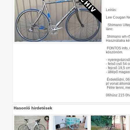
Leírás:
Lee Cougan Neg
Shimano Ultegr
lánc.
Shimano wh-r50
Használatra ké
FONTOS info, ü
köszönöm.
- nyeregvázcső
- felső cső 54 
- fejcső 19,5 c
- átlépő magas
Érdeklődni, 06
pl vonat állom
Félre tenni, m
06húsz 215 0h
Hasonló hirdetések