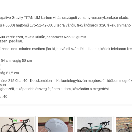
ative Gravity TITANIUM karbon villás országúti verseny versenykerékpár eladó.
a(6500) hajtómű 175-52-42-30, ultegra váltók, fékváltókarok 3x9, fékek, shimano 
0 kerék szett, fekete küllők, panaracer 622-23 gumik.
szen, pedállal.
zenet nem minden esetben jön át, ha vételi szándékod lenne, kérlek telefonon ker
 54 cm, végig 58 cm
cm
m
ság 81,5 cm
húsz 215 0hat 40, Kecskeméten ill Kiskunfélegyházán megbeszélt időben megnéz
áson.
egbeszélt jelképesebb összeg fejében tudom, köszönöm a megértést.
at 40