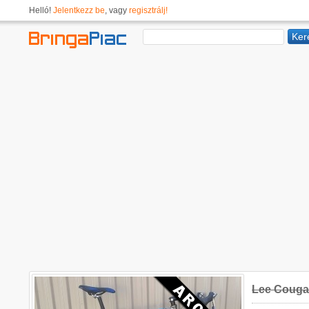
Helló!
Jelentkezz be
, vagy
regisztrálj!
Lee Cougan