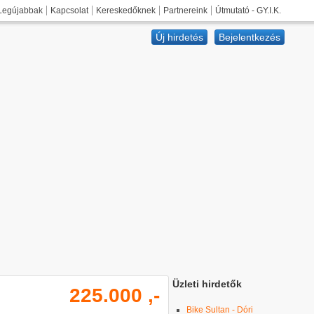
Legújabbak
Kapcsolat
Kereskedőknek
Partnereink
Útmutató - GY.I.K.
Új hirdetés
Bejelentkezés
Üzleti hirdetők
225.000 ,-
Bike Sultan - Dóri