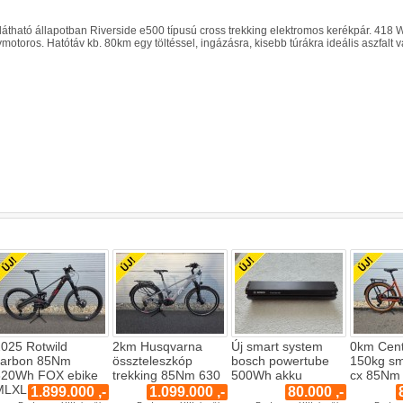
látható állapotban Riverside e500 típusú cross trekking elektromos kerékpár. 418 
motoros. Hatótáv kb. 80km egy töltéssel, ingázásra, kisebb túrákra ideális aszfalt 
025 Rotwild
2km Husqvarna
Új smart system
0km Cent
carbon 85Nm
összteleszkóp
bosch powertube
150kg sm
820Wh FOX ebike
trekking 85Nm 630
500Wh akku
cx 85Nm
MLXL
1.899.000 ,-
1.099.000 ,-
80.000 ,-