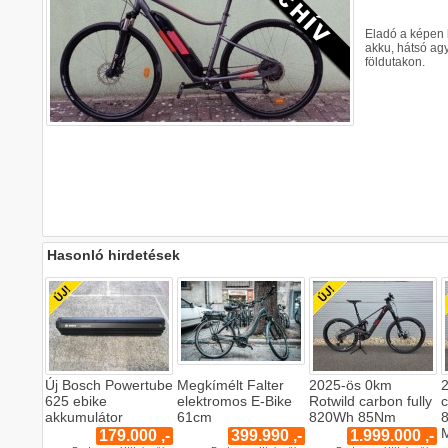
Eladó a képen 
akku, hátsó agy
földutakon.
Hasonló hirdetések
Új Bosch Powertube
Megkímélt Falter
2025-ös 0km
2
625 ebike
elektromos E-Bike
Rotwild carbon fully
akkumulátor
61cm
820Wh 85Nm
179.000 ,-
399.990 ,-
1.999.000 ,-