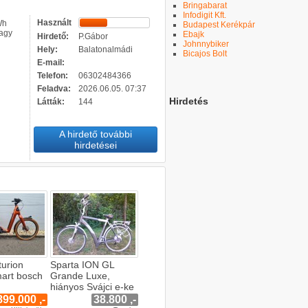
Bringabarat
Infodigit Kft.
Használt
Wh
Budapest Kerékpár
vagy
Ebajk
Hirdető:
P.Gábor
Johnnybiker
Hely:
Balatonalmádi
Bicajos Bolt
E-mail:
Telefon:
06302484366
Feladva:
2026.06.05. 07:37
Hirdetés
Látták:
144
A hirdető további
hirdetései
urion
Sparta ION GL
art bosch
Grande Luxe,
hiányos Svájci e-ke
899.000 ,-
38.800 ,-