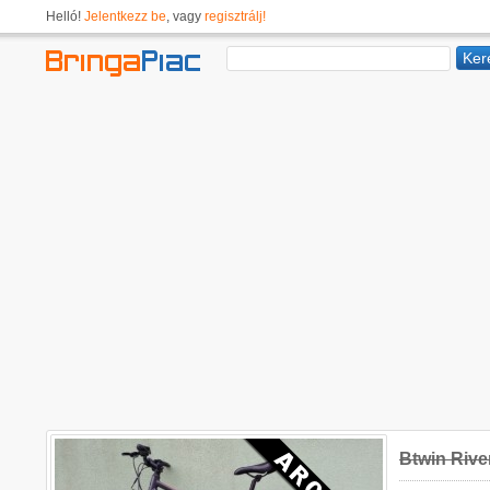
Helló!
Jelentkezz be
, vagy
regisztrálj!
Btwin Rive