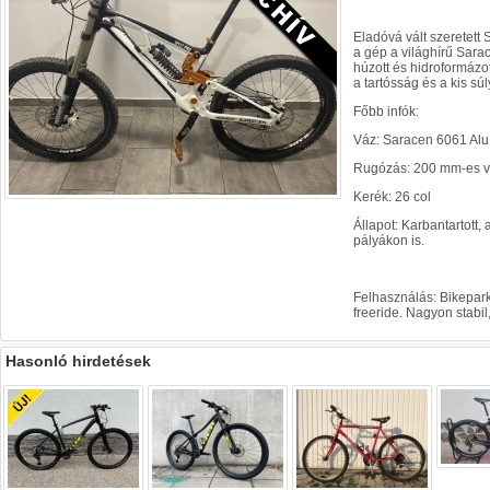
Eladóvá vált szeretett
a gép a világhírű Sara
húzott és hidroformázo
a tartósság és a kis sú
Főbb infók:
Váz: Saracen 6061 Alu
Rugózás: 200 mm-es va
Kerék: 26 col
Állapot: Karbantartott
pályákon is.
Felhasználás: Bikepar
freeride. Nagyon stabil,
Hasonló hirdetések