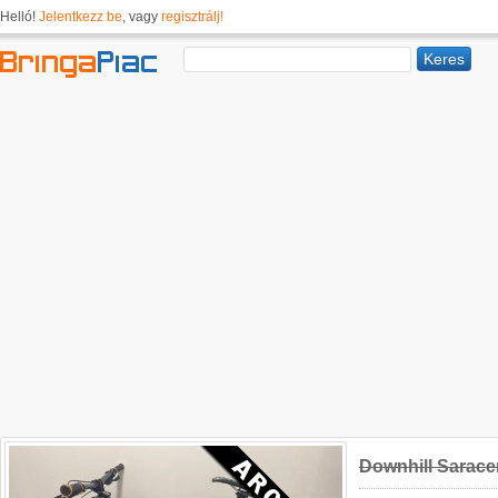
Helló!
Jelentkezz be
, vagy
regisztrálj!
Downhill Sarace