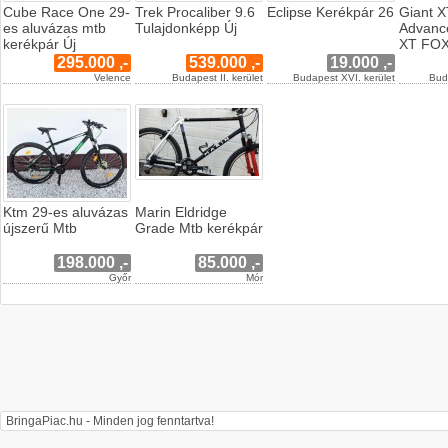
Cube Race One 29-
Trek Procaliber 9.6
Eclipse Kerékpár 26
Giant 
es aluvázas mtb
Tulajdonképp Új
Advanc
kerékpár Új
XT FO
295.000 ,-
539.000 ,-
19.000 ,-
Velence
Budapest II. kerület
Budapest XVI. kerület
Bud
Ktm 29-es aluvázas
Marin Eldridge
újszerű Mtb
Grade Mtb kerékpár
198.000 ,-
85.000 ,-
Győr
Mór
BringaPiac.hu - Minden jog fenntartva!