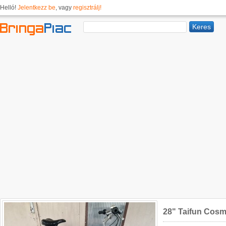
Helló!
Jelentkezz be
, vagy
regisztrálj!
28" Taifun Cosm