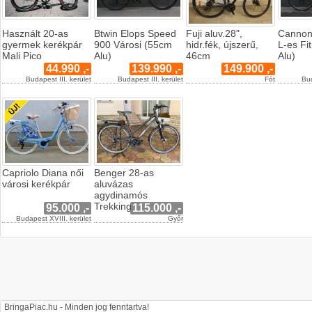
Használt 20-as
Btwin Elops Speed
Fuji aluv.28",
Cannon
gyermek kerékpár
900 Városi (55cm
hidr.fék, újszerű,
L-es Fi
Mali Pico
Alu)
46cm
Alu)
44.990 ,-
139.990 ,-
149.900 ,-
Budapest III. kerület
Budapest III. kerület
Fót
Bud
Capriolo Diana női
Benger 28-as
városi kerékpár
aluvázas
agydinamós
Trekking
95.000 ,-
115.000 ,-
Budapest XVIII. kerület
Győr
BringaPiac.hu - Minden jog fenntartva!