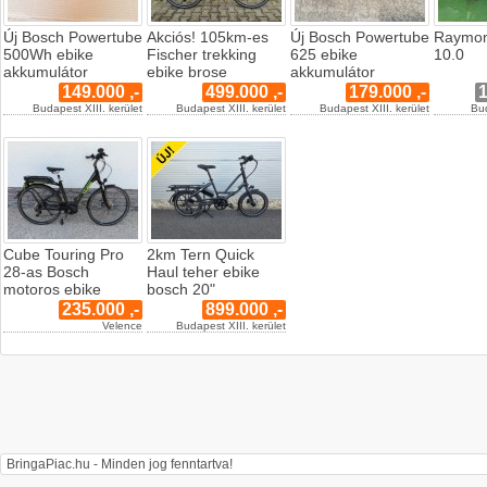
Új Bosch Powertube
Akciós! 105km-es
Új Bosch Powertube
Raymon
500Wh ebike
Fischer trekking
625 ebike
10.0
akkumulátor
ebike brose
akkumulátor
149.000 ,-
499.000 ,-
179.000 ,-
1
Budapest XIII. kerület
Budapest XIII. kerület
Budapest XIII. kerület
Bud
Cube Touring Pro
2km Tern Quick
28-as Bosch
Haul teher ebike
motoros ebike
bosch 20"
235.000 ,-
899.000 ,-
Velence
Budapest XIII. kerület
BringaPiac.hu - Minden jog fenntartva!