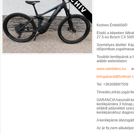
Kedves Érdeklődő!
Eladó a képeken látha
27.5-es Bosch CX 500W
Személyes átvétel: Káp
időpontban,rugalmasa
További kerékpárok a hi
alábbi weboldalon:
www.salebikes.hu
www
bringabarat@hotmail.
Tel: +36308897559
Tévedés,elírás jogát fe
GARANCIA használt ker
kerékpárokra 3 hónap
ellátott adásvételi sz
kerékpárokhoz diagnoszt
A kerékpárok átvizsgál
Az ár fix,nem alkuképe