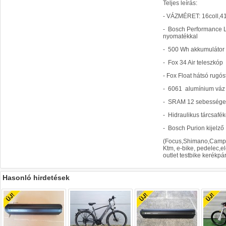
Teljes leírás:
- VÁZMÉRET: 16coll,4
- Bosch Performance 
nyomatékkal
- 500 Wh akkumulátor
- Fox 34 Air teleszkóp
- Fox Float hátsó rugós
- 6061 alumínium váz
- SRAM 12 sebességes
- Hidraulikus tárcsafé
- Bosch Purion kijelző
(Focus,Shimano,Campa
Ktm, e-bike, pedelec,e
outlet testbike kerékpár
Hasonló hirdetések