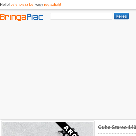
Helló!
Jelentkezz be
, vagy
regisztrálj!
Cube Stereo 140