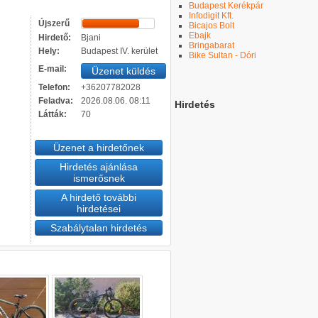
Budapest Kerékpár
Infodigit Kft.
Újszerű
Bicajos Bolt
Ebajk
Hirdető:
Bjani
Bringabarat
Hely:
Budapest IV. kerület
Bike Sultan - Dóri
E-mail:
Üzenet küldés
Telefon:
+36207782028
Feladva:
2026.08.06. 08:11
Hirdetés
Látták:
70
Üzenet a hirdetőnek
Hirdetés ajánlása
ismerősnek
A hirdető további
hirdetései
Szabálytalan hirdetés