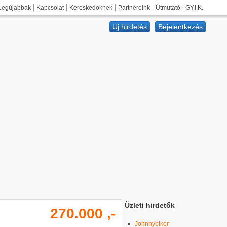
Legújabbak
Kapcsolat
Kereskedőknek
Partnereink
Útmutató - GY.I.K.
Új hirdetés
Bejelentkezés
Üzleti hirdetők
270.000 ,-
Johnnybiker