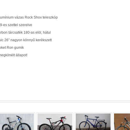
umínium vázas Rock Shox teleszkóp
-es szettel szerelve
bon tárcsafék 180-as elöl, hátul
ic 26” nagyon könnyű kerékszett
et Ron gumik
egkímélt állapot!