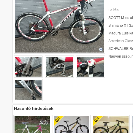
Leírás:
SCOTT M-es al
Shimano XT 3x9
Magura Luis kar
American Class
SCHWALBE Rok
Nagyon szép, m
Hasonló hirdetések