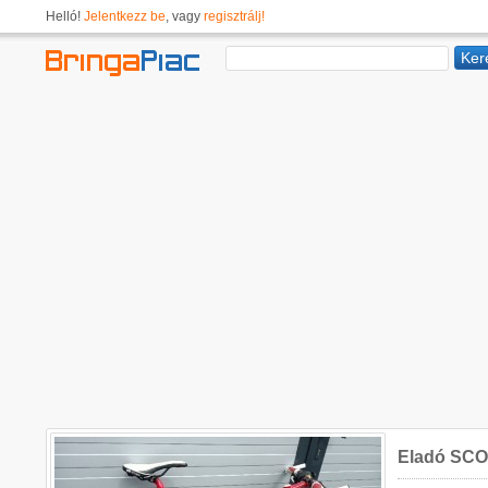
Helló!
Jelentkezz be
, vagy
regisztrálj!
Eladó SCO