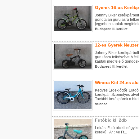
Gyerek 16-os Kerékp
Johnny Biker kerékpárbolt
gondtalan gurulásra felkés
jegyében kaptak megfelelő
Budapest III. kerület
12-es Gyerek Neuzer 
Johnny Biker kerékpárbolt
gurulásra felkészítve.A fe
kaptak megfelelő gondosko
Budapest III. kerület
Winora Kid 24-es al
Kedves Érdeklődő! Eladó 
kerékpár. Személyes átvét
További kerékpárok a hirdet
Velence
Futóbicikli 2db
Leírás: Futó bicikli négy ke
kerekű.. Ár : 4e Ft...