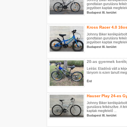
Johnny Biker kerékpárbol
gondtalan gurulásra felkés
jegyében kaptak megfelelő
Budapest III. kerület
Kross Racer 4.0 16o
Johnny Biker kerékpárbolt
gondtalan gurulásra felkés
jegyében kaptak megfelelő
Budapest III. kerület
20-as gyermek kerék
Leírás: Eladóvá vált a képe
lányom is ezen tanult meg b
Érd
Hauser Play 24-es G
Johnny Biker kerékpárbolt
gurulásra felkészítve. A f
kaptak megfelelő ...
Budapest III. kerület