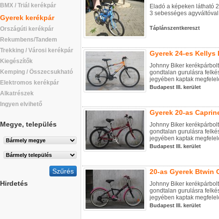
BMX / Triál kerékpár
Eladó a képeken látható 2
3 sebességes agyváltóval,
Gyerek kerékpár
Táplánszentkereszt
Országúti kerékpár
Rekumbens/Tandem
Trekking / Városi kerékpár
Gyerek 24-es Kellys 
Kiegészítők
Johnny Biker kerékpárbolt
Kemping / Összecsukható
gondtalan gurulásra felkés
jegyében kaptak megfelelő
Elektromos kerékpár
Budapest III. kerület
Alkatrészek
Ingyen elvihető
Gyerek 20-as Caprin
Megye, település
Johnny Biker kerékpárbolt
gondtalan gurulásra felkés
jegyében kaptak megfelelő
Budapest III. kerület
20-as Gyerek Btwin O
Hirdetés
Johnny Biker kerékpárbolt
gondtalan gurulásra felkés
jegyében kaptak megfelelő
Budapest III. kerület