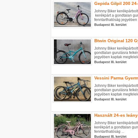
Gepida Gilpil 200 24
Johnny Biker kerékpárbolt
kerékpárt a gondtalan guru
fenntarthatóság jegyében k
Budapest III. kerület
Btwin Original 120 G
Johnny Biker kerékpárbolt
gondtalan gurulásra felkés
jegyében kaptak megfelelő
Budapest III. kerület
Vessini Parma Gyerm
Johnny Biker kerékpárbol
gondtalan gurulásra felkés
jegyében kaptak megfelelő
Budapest III. kerület
Használt 24-es leán
Johnny Biker kerékpárbolt
kerékpárt a gondtalan guru
fenntarthatóság ...
Budapest III. kerület