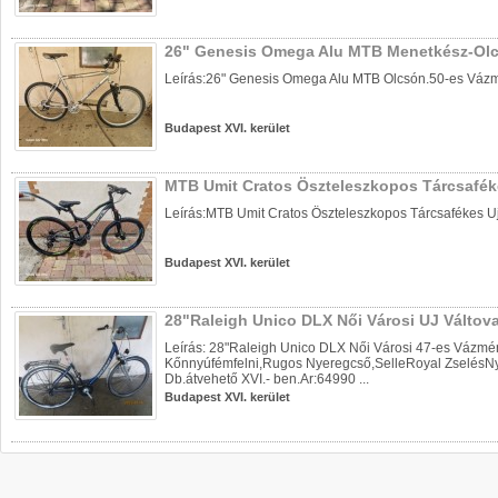
26" Genesis Omega Alu MTB Menetkész-Ol
Leírás:26" Genesis Omega Alu MTB Olcsón.50-es Vázmér
Budapest XVI. kerület
MTB Umit Cratos Öszteleszkopos Tárcsafék
Leírás:MTB Umit Cratos Öszteleszkopos Tárcsafékes Uj Á
Budapest XVI. kerület
28"Raleigh Unico DLX Női Városi UJ Váltova
Leírás: 28"Raleigh Unico DLX Női Városi 47-es Vázmé
Kőnnyúfémfelni,Rugos Nyeregcső,SelleRoyal ZselésNye
Db.átvehető XVI.- ben.Ar:64990 ...
Budapest XVI. kerület