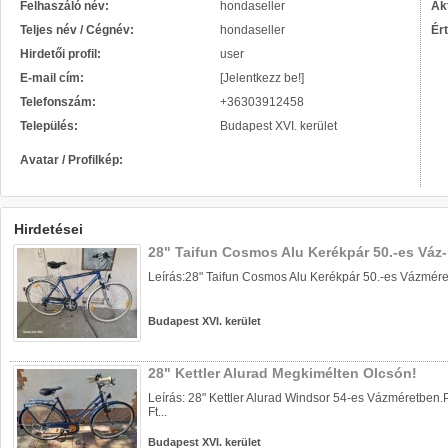
Felhaszáló név:
hondaseller
Akt
Teljes név / Cégnév:
hondaseller
Ér
Hirdetői profil:
user
E-mail cím:
[Jelentkezz be!]
Telefonszám:
+36303912458
Település:
Budapest XVI. kerület
Avatar / Profilkép:
Hirdetései
28" Taifun Cosmos Alu Kerékpár 50.-es Váz
Leírás:28" Taifun Cosmos Alu Kerékpár 50.-es Vázméret
Budapest XVI. kerület
28" Kettler Alurad Megkimélten Olcsón!
Leírás: 28" Kettler Alurad Windsor 54-es Vázméretben.P
Ft...
Budapest XVI. kerület