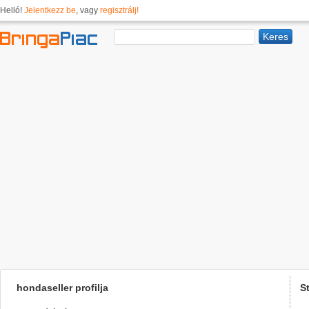
Helló!
Jelentkezz be
, vagy
regisztrálj!
hondaseller profilja
St