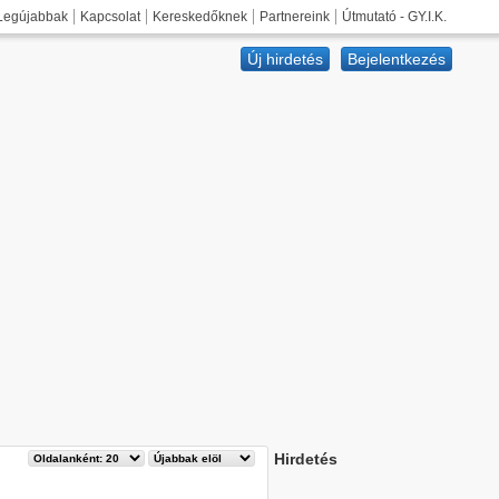
Legújabbak
Kapcsolat
Kereskedőknek
Partnereink
Útmutató - GY.I.K.
Új hirdetés
Bejelentkezés
Hirdetés