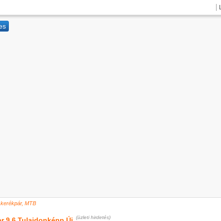
 kerékpár, MTB
(üzleti hirdetés)
er 9.6 Tulajdonképp Új