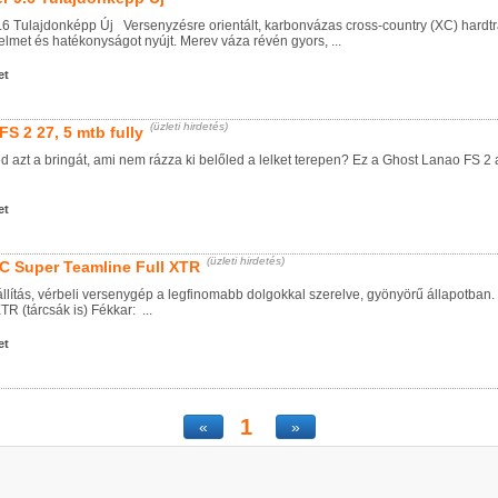
9.6 Tulajdonképp Új Versenyzésre orientált, karbonvázas cross-country (XC) hardtr
lmet és hatékonyságot nyújt. Merev váza révén gyors, ...
et
(üzleti hirdetés)
S 2 27, 5 mtb fully
 azt a bringát, ami nem rázza ki belőled a lelket terepen? Ez a Ghost Lanao FS 2 a 
et
(üzleti hirdetés)
C Super Teamline Full XTR
lítás, vérbeli versenygép a legfinomabb dolgokkal szerelve, gyönyörű állapot
 (tárcsák is) Fékkar: ...
et
1
«
»