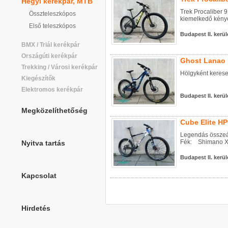
Hegyi kerékpár, MTB
Trek Procaliber 
Összteleszkópos
kiemelkedő kénye
Első teleszkópos
Budapest II. kerül
BMX / Triál kerékpár
Országúti kerékpár
Ghost Lanao F
Trekking / Városi kerékpár
Hölgyként keresed
Kiegészítők
Elektromos kerékpár
Budapest II. kerül
Megközelíthetőség
Cube Elite HP
Legendás összeál
Fék: Shimano XTR
Nyitva tartás
Budapest II. kerül
Kapcsolat
Hirdetés